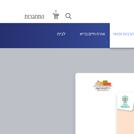
0
התחברות
תרבות ופנאי
אורח חיים בריא
לבית