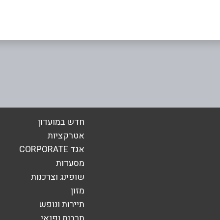
באינסטגרם
אימייל
*
חדש במועדון
אטרקציות
אגד CORPORATE
מסעדות
שופינג וצרכנות
מזון
תיירות ונופש
תרבות ופנאי