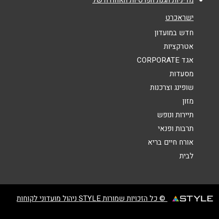
מדיניות הגנת הפרטיות האחודה של
נושא
*
ישראכרט
אנא חזרו אלי בקשר ל...
חדש במועדון
אטרקציות
הודעה
*
אגד CORPORATE
מסעדות
שופינג וצרכנות
מזון
תיירות ונופש
תרבות ופנאי
שליחה
אורח חיים בריא
לבית
© כל הזכויות שמורות STYLE ניהול מועדוני לקוחות