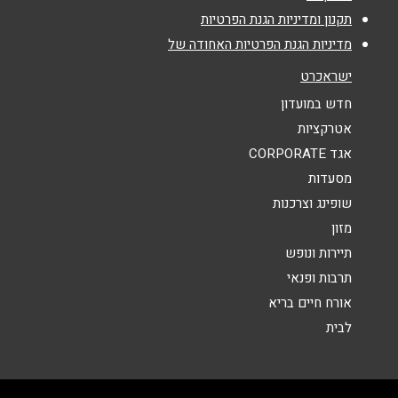
אימייל
*
תקנון ומדיניות הגנת הפרטיות
מדיניות הגנת הפרטיות האחודה של
נושא
*
ישראכרט
אנא חזרו אלי בקשר ל...
חדש במועדון
אטרקציות
הודעה
*
אגד CORPORATE
מסעדות
שופינג וצרכנות
מזון
תיירות ונופש
תרבות ופנאי
שליחה
אורח חיים בריא
לבית