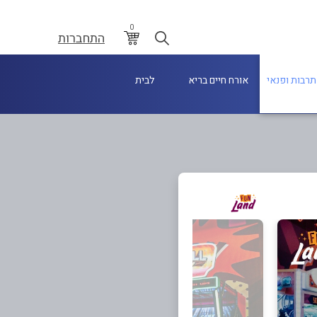
0
התחברות
תרבות ופנאי
אורח חיים בריא
לבית