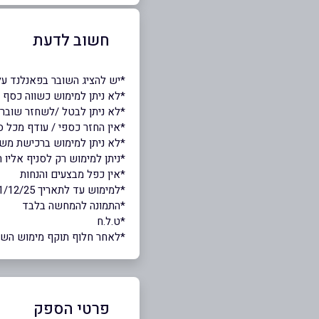
חשוב לדעת
*יש להציג השובר בפאנלנד על
*לא ניתן למימוש כשווה כסף 
*לא ניתן לבטל /לשחזר שובר 
*אין החזר כספי / עודף מכל 
*לא ניתן למימוש ברכישת משח
*ניתן למימוש רק לסניף אליו
*אין כפל מבצעים והנחות
*למימוש עד לתאריך 31/12/25
*התמונה להמחשה בלבד
*ט.ל.ח
*לאחר חלוף תוקף מימוש השובר,
פרטי הספק