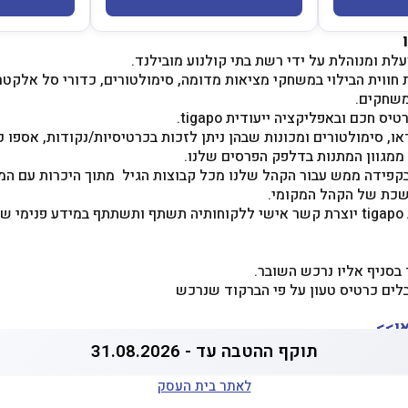
ווית הבילוי במשחקי מציאות מדומה, סימולטורים, כדורי סל אלקטרונ
משחקים.
 חכם ובאפליקציה ייעודית tigapo.
ו, סימולטורים ומכונות שבהן ניתן לזכות בכרטיסיות/נקודות, אספו כ
ממגוון המתנות בדלפק הפרסים שלנו.
קפידה ממש עבור הקהל שלנו מכל קבוצות הגיל מתוך היכרות עם ה
שכת של הקהל המקומי.
פאנלנד יחד עם אפליקציית tigapo יוצרת קשר אישי ללקוחותיה תשתף ותשתתף במיד
בסניף אליו נרכש השובר.
לים כרטיס טעון על פי הברקוד שנרכש
ן>>
תוקף ההטבה עד - 31.08.2026
לאתר בית העסק