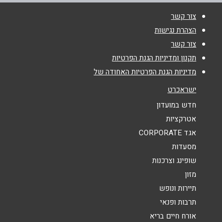
צור קשר
טלפון
*
הצהרת נגישות
צור קשר
אימייל
*
תקנון ומדיניות הגנת הפרטיות
מדיניות הגנת הפרטיות האחודה של
נושא
*
ישראכרט
אנא חזרו אלי בקשר ל...
חדש במועדון
אטרקציות
הודעה
*
אגד CORPORATE
מסעדות
שופינג וצרכנות
מזון
תיירות ונופש
תרבות ופנאי
שליחה
אורח חיים בריא