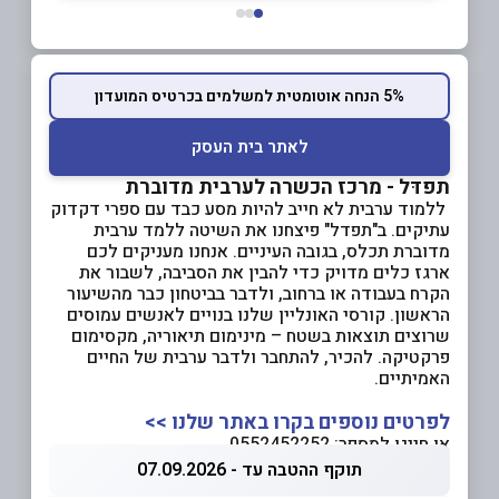
5% הנחה אוטומטית למשלמים בכרטיס המועדון
לאתר בית העסק
תפדּל - מרכז הכשרה לערבית מדוברת
ללמוד ערבית לא חייב להיות מסע כבד עם ספרי דקדוק
עתיקים. ב"תפדל" פיצחנו את השיטה ללמד ערבית
מדוברת תכלס, בגובה העיניים. אנחנו מעניקים לכם
ארגז כלים מדויק כדי להבין את הסביבה, לשבור את
הקרח בעבודה או ברחוב, ולדבר בביטחון כבר מהשיעור
הראשון. קורסי האונליין שלנו בנויים לאנשים עמוסים
שרוצים תוצאות בשטח – מינימום תיאוריה, מקסימום
פרקטיקה. להכיר, להתחבר ולדבר ערבית של החיים
האמיתיים.
לפרטים נוספים בקרו באתר שלנו >>
או חייגו למספר: 0552452252
תוקף ההטבה עד - 07.09.2026