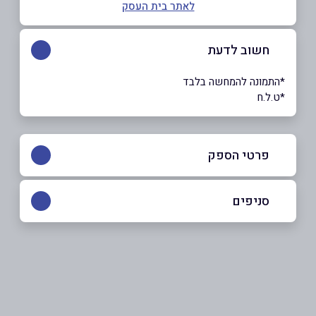
לאתר בית העסק
חשוב לדעת
*התמונה להמחשה בלבד
*ט.ל.ח
פרטי הספק
0552452252
סניפים
באתר
באינסטגרם
ירושלים
האומן 22, תלפיות
0552452252
שם מלא
*