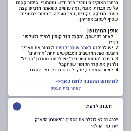
ברחבי האוקינוס ומכיר חבר חדש ומסתורי. סיפור קסום
על על חברות, אומץ, ומה עושים כשאתה מרגיש קצת
שונה. מוזיקה מקורית, קצב מעולה ודמויות צבעוניות
שכיף לעקוב אחריהן...
אופן המימוש:
1. לאחר רכישתך, יתקבל קוד קופון למייל ולטלפון
הנייד
2. יש להיכנס
לאתר שוברי קופות
ולבחור את תאריך
ההגעה ואת המושבים המבוקשים תחת "אירועים"
3. בשדה "הנחות ושוברים" יש לבחור מועדון "סטייל"
ולהזין את קוד הקופון שהתקבל
4. לאחר המימוש, יתקבל כרטיס דיגיטלי להצגה
למימוש ההטבה לחצו כאן>>
לאתר בית העסק
חשוב לדעת
*ההטבה לא כוללת את כספיון בתיאטרון הפארק
*עד גמר המלאי