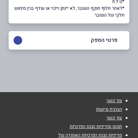
*ט.ל.ח
*לאחר חלוף תוקף השובר, לא יינתן זיכוי או עודף בגין מימוש
חלקי של השובר
פרטי הספק
03-7598899
באתר
בפייסבוק
צור קשר
שם מלא
*
הצהרת נגישות
צור קשר
טלפון
*
תקנון ומדיניות הגנת הפרטיות
מדיניות הגנת הפרטיות האחודה של