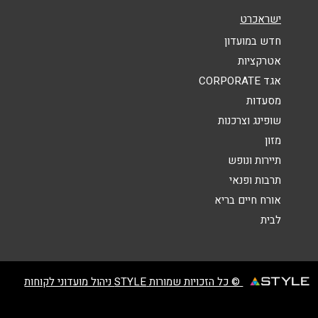
אימייל
*
ישראכרט
חדש במועדון
נושא
*
אטרקציות
אגד CORPORATE
אנא חזרו אלי בקשר ל...
מסעדות
הודעה
*
שופינג וצרכנות
מזון
תיירות ונופש
תרבות ופנאי
אורח חיים בריא
לבית
שליחה
© כל הזכויות שמורות STYLE ניהול מועדוני לקוחות