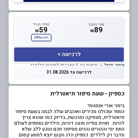
שווי הטבה
מחיר מוזל
59
89
₪
₪
34%
חסכת
לרכישה >
מחיר מוזל
— זכאות עד 5 שוברים לחודש קלנדרי
לרכישה עד 31.08.2026
כספיון - שעת סיפור תיאטרלית
בימוי אורי אומנותי
הספר שכולנו מכירים ואוהבים עולה לבמה בשעת סיפור
תיאטרלית, מצחיקה ומרגשת, בדיוק כמו שהוא צריך
להיות. חווית צפייה חוצה דורות, הילדים נסחפים לעולם
התת ימי וההורים נהנים מסיפור חכם ונוגע ללב שלא
מדבר רק לילדים. כספיון הדג הקטן יוצא למסע קסום