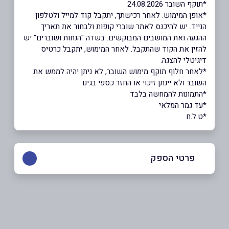
*תוקף השובר 24.08.2026
*אופן המימוש: לאחר רכישתך, יתקבל קוד למייל ולטלפון
הנייד. יש להיכנס לאתר שוברי קופות ולבחור את תאריך
ההגעה ואת המושבים המבוקשים. בשדה "הנחות ושוברים" יש
להזין את הקוד שהתקבל. לאחר המימוש, יתקבל כרטיס
דיגיטלי להצגה.
*לאחר חלוף תוקף מימוש השובר, לא ניתן יהיה לממש את
השובר ולא יינתן זיכוי או החזר כספי בגינו
*התמונות להמחשה בלבד
*עד גמר המלאי
*ט.ל.ח
פרטי הספק
03-7598899
באתר
בפייסבוק