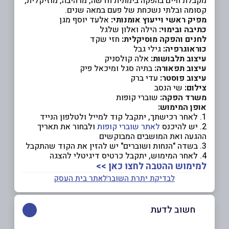
מקבלת חיים בהפקה בימתית חדשה, מרהיבה, מוזיקלית,
קסומה ובלתי נשכחת של פעם במאה שנים.
מפיק ראשי וייעוץ אומנותי:
אלעד יוסף מגן
כתיבה ובימוי:
הילה ואלון שלגל
לחנים והפקה מוסיקלית:
חזי שקד
כוראוגרפיה:
גילי גבל
עיצוב תלבושות:
אלה קולסניק
עיצוב תפאורה:
בתיה סגל ומיכאל פיק
עיצוב פוסטר:
עדי ברק
צילום:
שי הנסב
משרד הפקה:
שוברי קופות
אופן המימוש:
1. לאחר רכישתך, יתקבל קוד למייל ולטלפון הנייד
2. יש להיכנס
לאתר שוברי קופות
ולבחור את תאריך
ההגעה ואת המושבים המבוקשים
3. בשדה "הנחות ושוברים" יש להזין את הקוד שהתקבל
4. לאחר המימוש, יתקבל כרטיס דיגיטלי להצגה
למימוש ההטבה לחצו כאן >>
לבדיקת יתרת השובר
לאתר בית העסק
חשוב לדעת