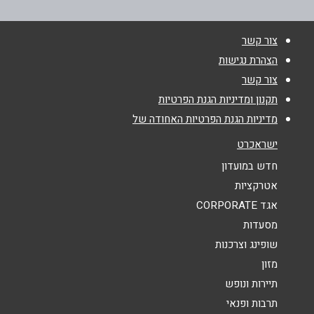
צור קשר
שם מלא
*
הצהרת נגישות
צור קשר
טלפון
*
תקנון ומדיניות הגנת הפרטיות
מדיניות הגנת הפרטיות האחודה של
אימייל
*
ישראכרט
חדש במועדון
נושא
*
אטרקציות
אגד CORPORATE
אנא חזרו אלי בקשר ל...
מסעדות
הודעה
*
שופינג וצרכנות
מזון
תיירות ונופש
תרבות ופנאי