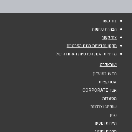
צור קשר
שם מלא
*
הצהרת נגישות
צור קשר
טלפון
*
תקנון ומדיניות הגנת הפרטיות
מדיניות הגנת הפרטיות האחודה של
אימייל
*
ישראכרט
חדש במועדון
נושא
*
אטרקציות
אגד CORPORATE
אנא חזרו אלי בקשר ל...
מסעדות
הודעה
*
שופינג וצרכנות
מזון
תיירות ונופש
תרבות ופנאי