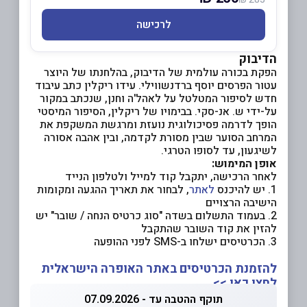
לרכישה
הדיבוק
הפקת בכורה עולמית של הדיבוק, בהלחנתו של היוצר
עטור הפרסים יוסף ברדנשווילי. עידו ריקלין כתב עיבוד
חדש לסיפור המטלטל על לאהל'ה וחנן, שנכתב במקור
על-ידי ש. אנ-סקי. בבימויו של ריקלין, הסיפור המיסטי
הופך לדרמה פסיכולוגית נועזת ומרגשת המשקפת את
המרחב הסוער שבין מסורת לקדמה, ובין אהבה אסורה
לשיגעון, עד לסופו הטרגי.
אופן המימוש:
לאחר הרכישה, יתקבל קוד למייל ולטלפון הנייד
1. יש להיכנס
לאתר
, לבחור את תאריך ההגעה ומקומות
הישיבה הרצויים
2. בעמוד התשלום בשדה "סוג כרטיס הנחה / שובר" יש
להזין את קוד השובר שהתקבל
3. הכרטיסים ישלחו ב-SMS לפני ההופעה
להזמנת הכרטיסים באתר האופרה הישראלית
לחצו כאן >>
תוקף ההטבה עד - 07.09.2026