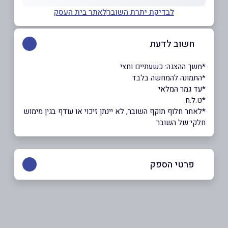
לבדיקת יתרת השובר
לאתר בית העסק
חשוב לדעת
*משך ההצגה: כשעתיים וחצי
*התמונה להמחשה בלבד
*עד גמר המלאי
*ט.ל.ח
*לאחר חלוף תוקף השובר, לא יינתן זיכוי או עודף בגין מימוש
חלקי של השובר
פרטי הספק
03-6927777
באתר