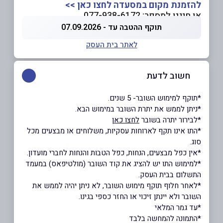
להזמנת מקום במסעדה לחצו כאן >>
או חייגו למספר: 077-938-6172
תוקף ההטבה עד - 07.09.2026
לאתר בית העסק
חשוב לדעת
*תוקף למימוש השובר- 5 שנים.
*ניתן לממש את יתרת השובר במימוש הבא.
*לבירור יתרה בשובר
לחצו כאן
*התו אינו תקף לארוחות עסקיות, משלוחים או מבצעים מכל
סוג.
*אין כפל מבצעים, הנחות, כפל הטבות והנחות לחברי מועדון.
*למימוש התו יש להציג את קוד השובר (מולטיפאס) במעמד
התשלום בבית העסק.
*לאחר חלוף תוקף מימוש השובר, לא ניתן יהיה לממש את
השובר ולא יינתן זיכוי או החזר כספי בגינו.
*עד גמר המלאי
*התמונה להמחשה בלבד