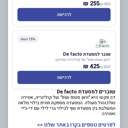
255 ₪
300 ₪
לרכישה
15% הנחה
שובר למסעדת De facto
"וואן סטופ שופ" של קולינריה ומוזיקה
425 ₪
500 ₪
לרכישה
שוברים למסעדת De facto
דה פקטו היא "וואן סטופ שופ" של קולינריה, אווירה
ואלכוהול מעולה. המסעדה מספקת חווית בילוי מלאה
המשלבת בין מסעדת שף לבילוי ברי לילי עם די-ג׳יי
ואווירה.
לפרטים נוספים בקרו באתר שלנו >>