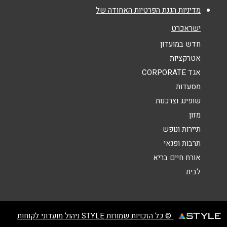
מדיניות הגנת הפרטיות האחודה של
נושא
*
ישראכרט
אנא חזרו אלי בקשר ל...
חדש במועדון
אטרקציות
הודעה
*
אגד CORPORATE
מסעדות
שופינג וצרכנות
מזון
תיירות ונופש
תרבות ופנאי
שליחה
אורח חיים בריא
לבית
© כל הזכויות שמורות STYLE ניהול מועדוני לקוחות