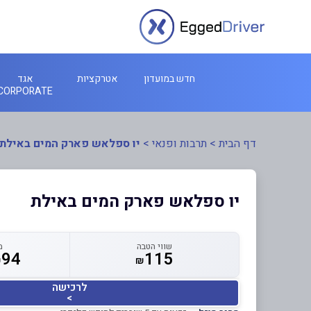
חדש במועדון
אטרקציות
אגד
CORPORATE
דף הבית
>
תרבות ופנאי
>
יו ספלאש פארק המים באילת
יו ספלאש פארק המים באילת
שווי הטבה
מ
94
115
₪
₪
לרכישה
>