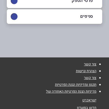
פרטי הספק
050-2050456
|
050-7333070
סניפים
אשקלון
שם מלא
*
יונה 57
050-7333070
טלפון
*
צור קשר
אימייל
*
הצהרת נגישות
צור קשר
נושא
*
תקנון ומדיניות הגנת הפרטיות
מדיניות הגנת הפרטיות האחודה של
אנא חזרו אלי בקשר ל...
ישראכרט
הודעה
*
חדש במועדון