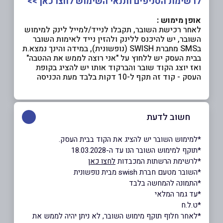
לרשימת הסניפים ותנאי השימוש לחצו כאן >>
אופן מימוש :
לאחר רכישת השובר, תקבלו לנייד/למייל לינק למימוש
השובר, יש להיכנס ללינק ולהזין נייד לאימות השובר
בSMS מחברת SWISH (נופשונית), במידה והינך נמצא.ת
בבית העסק יש ללחוץ על "אני רוצה לממש את ההטבה"
ואז יוצג הקוד שובר והברקוד אותו יש להציג בקופת
העסק - קוד זה תקף ל-10 דקות בלבד מעת הכניסה
חשוב לדעת
*למימוש השובר יש להציג את הקוד בבית העסק.
*תוקף למימוש השובר הנו עד ה-18.03.2028
*לרשימת הרשתות המכבדות
לחצו כאן
*השובר מטעם חברת swish מבית נופשונית
*התמונה להמחשה בלבד
*עד גמר המלאי
*ט.ל.ח
*לאחר חלוף תוקף מימוש השובר, לא ניתן יהיה לממש את