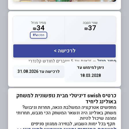
שווי הטבה
מחיר מוזל
34
37
₪
₪
8%
חסכת
לרכישה >
מחיר מוזל
— זכאות עד 5 שוברים לחודש קלנדרי
ניתן למימוש עד
לרכישה עד 31.08.2026
18.03.2028
כרטיס swish דיגיטלי מבית נופשונית למשחק
באולינג ליחיד
מחפשים אטרקציה המשלבת הנאה, תחרות וגיבוש?
משחק באולינג היה ונשאר המשחק הכי מגבש, תחרותי
ומהנה שיכול להיות.
תקף בכל ימות השבוע, לבחירה ממגוון סניפים