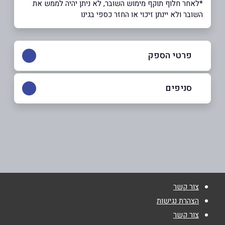
*לאחר חלוף תוקף מימוש השובר, לא ניתן יהיה לממש את
השובר ולא יינתן זיכוי או החזר כספי בגינו
פרטי הספק
02-5347952
סניפים
באתר
צובה
054-5637889
שם מלא
*
צור קשר
טלפון
*
הצהרת נגישות
צור קשר
אימייל
*