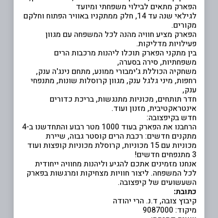
הפארק מתאים לבילוי משפחתי ומיועד
לגילאי שנה עד 14, חלק ממתקניו באוויר הפתוח וחלקם
מקורים.
הפארק מציע חוויה מהנה לכל המשפחה עם מגוון
פעילויות מדליקות.
בין מתקני הפארק תוכלו ליהנות מרכבות הרים
משפחתיות, סירה בסערה,
משחקיה הכוללת ג'ימבורי ממונע, מתחם נינג'ה ענק,
רחפות, מיני גלגל ענק, מגוון קרוסלות שונות, מתנפחי
ענק,
חדר תותחים, מכוניות מתנגשות, בריכת כדורים
אינטראקטיבית, מזנון ועוד.
חדש בקיפצובה:
הרחבנו את הפארק בעוד 1000 מטר רבוע והתחדשנו ב-4
מתקנים חדשים: רכבת הרים קוסטר גבוה, שיירת
מכוניות עם 15 מכוניות, קרוסלת מכוניות קופצות ועוד
3 מתנפחים חדשים!
אנחנו מזמינים אתכם להגיע וליהנות מחוויה ייחודית
לכל המשפחה. ליצור חוויות מצחיקות ומרגשות בפארק
השעשועים של קיפצובה.
כתובת:
קיבוץ צובה, ד.נ. הרי יהודה
מיקוד: 9087000