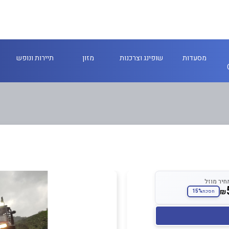
מסעדות
שופינג וצרכנות
מזון
תיירות ונופש
חיר מוזל
₪
15%
חסכת