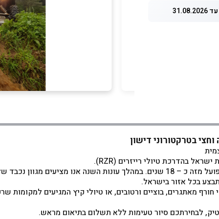
31.08.
צמית
ראל בהדרכת טיולי רייזרים (RZR).
האתר ממוקם במושב דישון אשר נמצא בגליל העליון ופועל מזה כ – 18 שנים. במהלך עונו
תבצע בכל אזור בישראל.
סלולי חורף מאתגרים, בוציים ורטובים, או טיולי קיץ המגיעים למקומות ש
וטיק, לבחירתכם סיור טעימות ללא תשלום בתיאום מראש.