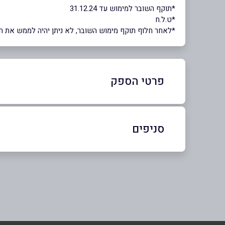
*תוקף השובר למימוש עד 31.12.24
*ט.ל.ח
*לאחר חלוף תוקף מימוש השובר, לא ניתן יהיה לממש את השוב
פרטי הספק
04-6950441
|
04-6997758
סניפים
באתר
בפייסבוק
דישון
04-6997758
שם מלא
*
טלפון
*