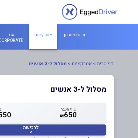
חדש במועדון
אטרקציות
אגד
CORPORATE
דף הבית
>
אטרקציות
>
מסלול ל-3 אנשים
מסלול ל-3 אנשים
שווי הטבה
מ
550
650
₪
לרכישה
>