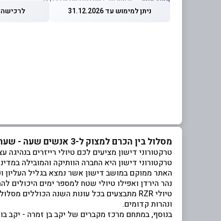
מחיר מוזל
— זכאות עד 5 שוברים לחודש קלנדרי
ניתן למימוש עד 31.12.2026
לרכישה עד 2026
מסלול בין הכרם למצוק ל-3 אנשים שעה - שעה וחצי בטרקטורוני דישון
טרקטורוני דישון מציעים לכם טיולי רייזרים בנהיגה ע
טרקטורוני דישון היא החברה הוותיקה והמובילה במדינת יש
נהר הירדן ואפילו טיולי שטח למספר ימים היכולים לה
טיולי RZR מתבצעים בכל עונות השנה הכוללים מ
ונהרות קדומים.
בנוסף, במתחם מרכז מקברים של יקב בן זמרה - יקב ב