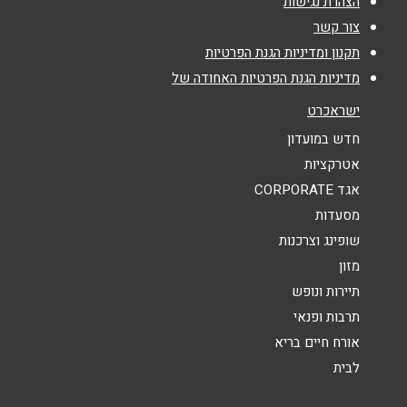
טלפון
*
הצהרת נגישות
צור קשר
תקנון ומדיניות הגנת הפרטיות
אימייל
*
מדיניות הגנת הפרטיות האחודה של
ישראכרט
נושא
*
חדש במועדון
אנא חזרו אלי בקשר ל...
אטרקציות
אגד CORPORATE
הודעה
*
מסעדות
שופינג וצרכנות
מזון
תיירות ונופש
תרבות ופנאי
אורח חיים בריא
שליחה
לבית