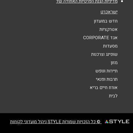
מדיניות הגנת הפרטיות האחודה של
אנא חזרו אלי בקשר ל...
ישראכרט
הודעה
*
חדש במועדון
אטרקציות
אגד CORPORATE
מסעדות
שופינג וצרכנות
מזון
שליחה
תיירות ונופש
תרבות ופנאי
אורח חיים בריא
לבית
© כל הזכויות שמורות STYLE ניהול מועדוני לקוחות