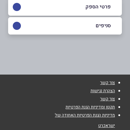
פרטי הספק
053-3333533
|
04-6292314
סניפים
פוריידיס
שם מלא
*
כביש ראשי
04-6292314
טלפון
*
צור קשר
אימייל
*
הצהרת נגישות
צור קשר
נושא
*
תקנון ומדיניות הגנת הפרטיות
מדיניות הגנת הפרטיות האחודה של
אנא חזרו אלי בקשר ל...
ישראכרט