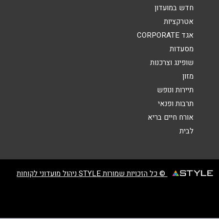
הודעה
*
חדש במועדון
אטרקציות
אגד CORPORATE
מסעדות
שופינג וצרכנות
מזון
שליחה
תיירות ונופש
תרבות ופנאי
אורח חיים בריא
לבית
© כל הזכויות שמורות STYLE ניהול מועדוני לקוחות