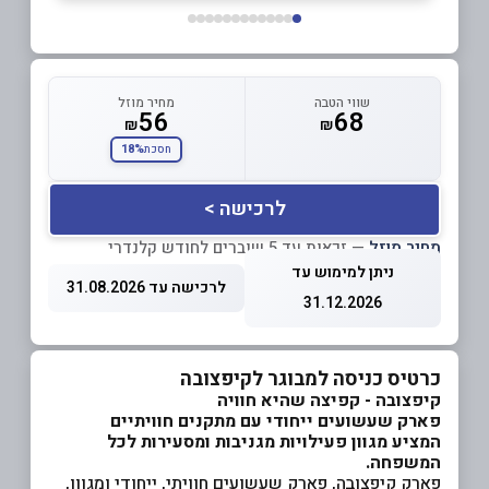
שווי הטבה
מחיר מוזל
56
68
₪
₪
18%
חסכת
לרכישה >
מחיר מוזל
— זכאות עד 5 שוברים לחודש קלנדרי
ניתן למימוש עד
לרכישה עד 31.08.2026
31.12.2026
כרטיס כניסה למבוגר לקיפצובה
קיפצובה - קפיצה שהיא חוויה
פארק שעשועים ייחודי עם מתקנים חוויתיים
המציע מגוון פעילויות מגניבות ומסעירות לכל
המשפחה
.
פארק קיפצובה, פארק שעשועים חוויתי, ייחודי ומגוון,