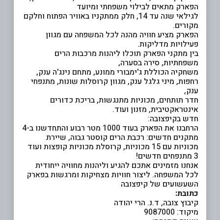
הפארק מתאים לבילוי משפחתי ומיועד
לגילאי שנה עד 14, חלק ממתקניו באוויר הפתוח וחלקם
מקורים.
הפארק מציע חוויה מהנה לכל המשפחה עם מגוון
פעילויות מדליקות.
בין מתקני הפארק תוכלו ליהנות מרכבות הרים
משפחתיות, סירה בסערה,
משחקיה הכוללת ג'ימבורי ממונע, מתחם נינג'ה ענק,
רחפות, מיני גלגל ענק, מגוון קרוסלות שונות, מתנפחי
ענק,
חדר תותחים, מכוניות מתנגשות, בריכת כדורים
אינטראקטיבית, מזנון ועוד.
חדש בקיפצובה:
הרחבנו את הפארק בעוד 1000 מטר רבוע והתחדשנו ב-4
מתקנים חדשים: רכבת הרים קוסטר גבוה, שיירת
מכוניות עם 15 מכוניות, קרוסלת מכוניות קופצות ועוד
3 מתנפחים חדשים!
אנחנו מזמינים אתכם להגיע וליהנות מחוויה ייחודית
לכל המשפחה. ליצור חוויות מצחיקות ומרגשות בפארק
השעשועים של קיפצובה
כתובת:
קיבוץ צובה, ד.נ. הרי יהודה
מיקוד: 9087000