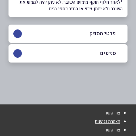
*לאחר חלוף תוקף מימוש השובר, לא ניתן יהיה לממש את
השובר ולא יינתן זיכוי או החזר כספי בגינו
פרטי הספק
02-5347952
סניפים
באתר
צובה
054-5637889
שם מלא
*
צור קשר
טלפון
*
הצהרת נגישות
צור קשר
אימייל
*