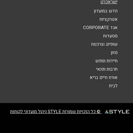
ישראכרט
אנא חזרו אלי בקשר ל...
חדש במועדון
אטרקציות
הודעה
*
אגד CORPORATE
מסעדות
שופינג וצרכנות
מזון
תיירות ונופש
תרבות ופנאי
שליחה
אורח חיים בריא
לבית
© כל הזכויות שמורות STYLE ניהול מועדוני לקוחות