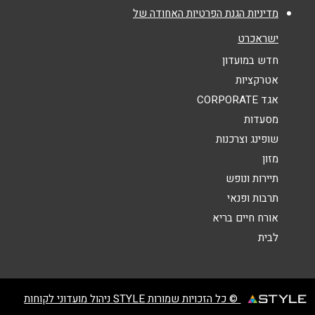
מדיניות הגנת הפרטיות האחודה של
נושא
*
ישראכרט
אנא חזרו אלי בקשר ל...
חדש במועדון
אטרקציות
הודעה
*
אגד CORPORATE
מסעדות
שופינג וצרכנות
מזון
תיירות ונופש
תרבות ופנאי
שליחה
אורח חיים בריא
לבית
© כל הזכויות שמורות STYLE ניהול מועדוני לקוחות