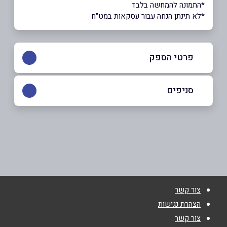
*התמונה להמחשה בלבד
*לא תינתן הנחה עבור עסקאות במט"ח
פרטי הספק
050-7778001
|
08-9929555
סניפים
אשדוד
שם מלא
*
רוגוזין 17
08-9929555
טלפון
*
צור קשר
אימייל
*
הצהרת נגישות
צור קשר