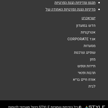
נושא
*
תקנון ומדיניות הגנת הפרטיות
מדיניות הגנת הפרטיות האחודה של
אנא חזרו אלי בקשר ל...
ישראכרט
הודעה
*
חדש במועדון
אטרקציות
אגד CORPORATE
מסעדות
שופינג וצרכנות
מזון
שליחה
תיירות ונופש
תרבות ופנאי
אורח חיים בריא
לבית
© כל הזכויות שמורות STYLE ניהול מועדוני לקוחות