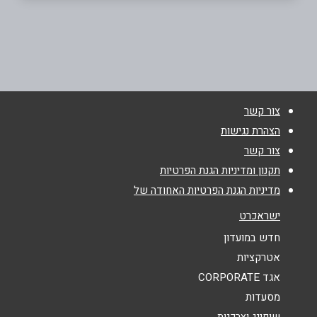
054-3277305
באתר
צור קשר
שם מלא
*
הצהרת נגישות
צור קשר
טלפון
*
תקנון ומדיניות הגנת הפרטיות
מדיניות הגנת הפרטיות האחודה של
אימייל
*
ישראכרט
חדש במועדון
נושא
*
אטרקציות
אגד CORPORATE
אנא חזרו אלי בקשר ל...
מסעדות
הודעה
*