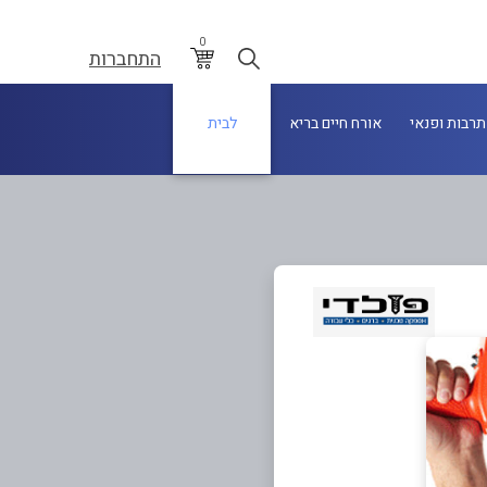
0
התחברות
תרבות ופנאי
אורח חיים בריא
לבית