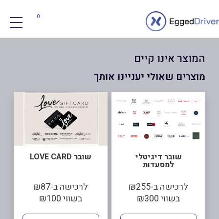
0
המוצר אינו קיים
מוצרים שאולי יעניינו אותך
שובר דיגיטלי
שובר LOVE CARD
למסעדות
לרכישה ב-₪255
לרכישה ב-₪87
בשווי ₪300
בשווי ₪100