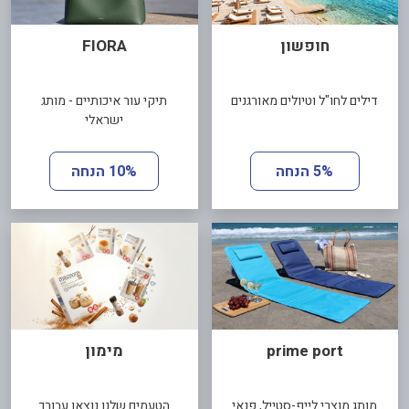
חופשון
FIORA
דילים לחו"ל וטיולים מאורגנים
תיקי עור איכותיים - מותג
ישראלי
5% הנחה
10% הנחה
prime port
מימון
מותג מוצרי לייף-סטייל, פנאי
הטעמים שלנו נוצאו עבורך