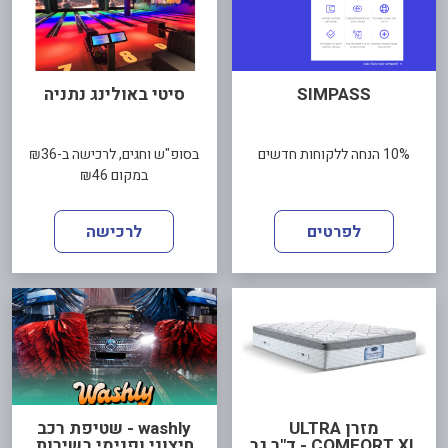
SIMPASS
סיטי באולינג נתניה
10% הנחה ללקוחות חדשים
בסופ"ש וחגים, לרכישה ב-₪36
במקום ₪46
לפרטים
לרכישה
מזרן ULTRA
washly - שטיפת רכב
COMFORT XL - ד"ר גב
חיצוני ופנימי בשירות