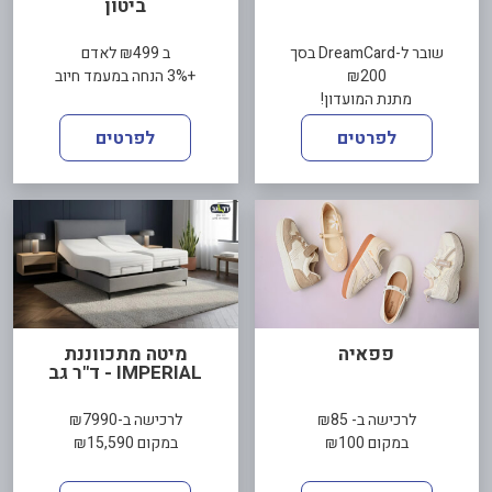
ביטון
שובר ל-DreamCard בסך
ב ₪499 לאדם
₪200
+3% הנחה במעמד חיוב
מתנת המועדון!
לפרטים
לפרטים
פפאיה
מיטה מתכווננת
IMPERIAL - ד"ר גב
לרכישה ב- ₪85
לרכישה ב-₪7990
במקום ₪100
במקום ₪15,590