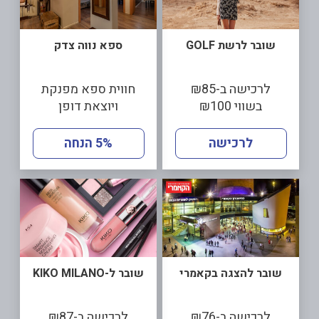
שובר לרשת GOLF
ספא נווה צדק
לרכישה ב-₪85
חווית ספא מפנקת
בשווי ₪100
ויוצאת דופן
לרכישה
5% הנחה
שובר להצגה בקאמרי
שובר ל-KIKO MILANO
לרכישה ב-₪76
לרכישה ב-₪87