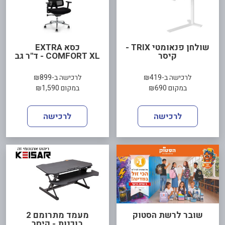
שולחן פנאומטי TRIX -
כסא EXTRA
קיסר
COMFORT XL - ד"ר גב
לרכישה ב-₪419
לרכישה ב-₪899
במקום ₪690
במקום ₪1,590
לרכישה
לרכישה
שובר לרשת הסטוק
מעמד מתרומם 2
בוכנות - קיסר