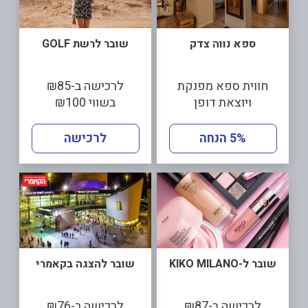
ספא נווה צדק
שובר לרשת GOLF
חווית ספא מפנקת
לרכישה ב-₪85
ויוצאת דופן
בשווי ₪100
5% הנחה
לרכישה
שובר ל-KIKO MILANO
שובר להצגה בקאמרי
לרכישה ב-₪87
לרכישה ב-₪76