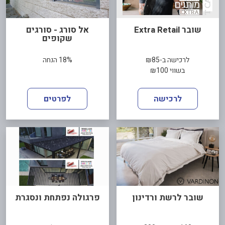
שובר Extra Retail
אל סורג - סורגים
שקופים
לרכישה ב-₪85
18% הנחה
בשווי ₪100
לרכישה
לפרטים
שובר לרשת ורדינון
פרגולה נפתחת ונסגרת