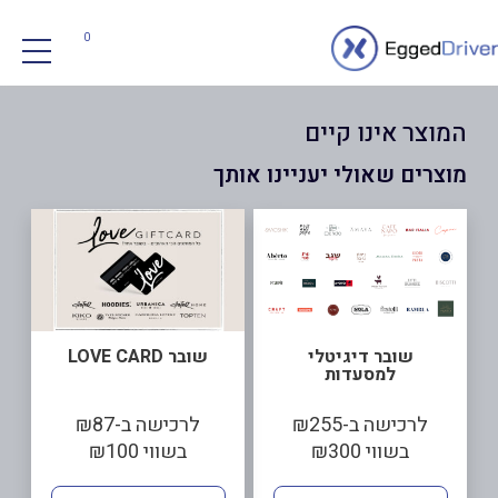
0
המוצר אינו קיים
מוצרים שאולי יעניינו אותך
שובר דיגיטלי
שובר LOVE CARD
למסעדות
לרכישה ב-₪255
לרכישה ב-₪87
בשווי ₪300
בשווי ₪100