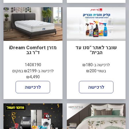
שובר לאתר "סנו עד
מזרן iDream Comfort
הבית"
ד"ר גב
לרכישה ב-₪180
140X190
בשווי ₪200
לרכישה ב-₪2199 במקום
₪4,490
לרכישה
לרכישה