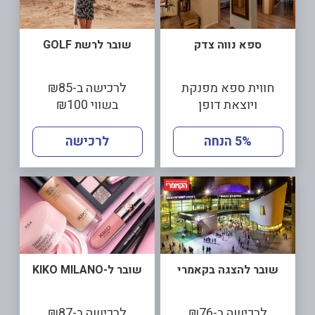
ספא נווה צדק
שובר לרשת GOLF
חווית ספא מפנקת
לרכישה ב-₪85
ויוצאת דופן
בשווי ₪100
5% הנחה
לרכישה
שובר להצגה בקאמרי
שובר ל-KIKO MILANO
לרכישה ב-₪76
לרכישה ב-₪87