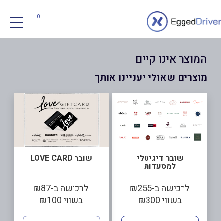
0
המוצר אינו קיים
מוצרים שאולי יעניינו אותך
שובר דיגיטלי
שובר LOVE CARD
למסעדות
לרכישה ב-₪255
לרכישה ב-₪87
בשווי ₪300
בשווי ₪100