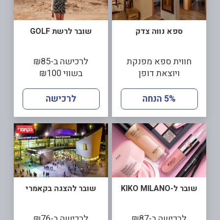
ספא נווה צדק
שובר לרשת GOLF
חווית ספא מפנקת
לרכישה ב-₪85
ויוצאת דופן
בשווי ₪100
5% הנחה
לרכישה
שובר ל-KIKO MILANO
שובר להצגה בקאמרי
לרכישה ב-₪87
לרכישה ב-₪76