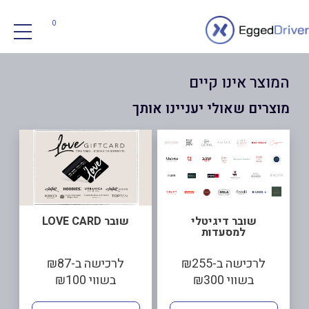
0
המוצר אינו קיים
מוצרים שאולי יעניינו אותך
שובר דיגיטלי
שובר LOVE CARD
למסעדות
לרכישה ב-₪255
לרכישה ב-₪87
בשווי ₪300
בשווי ₪100