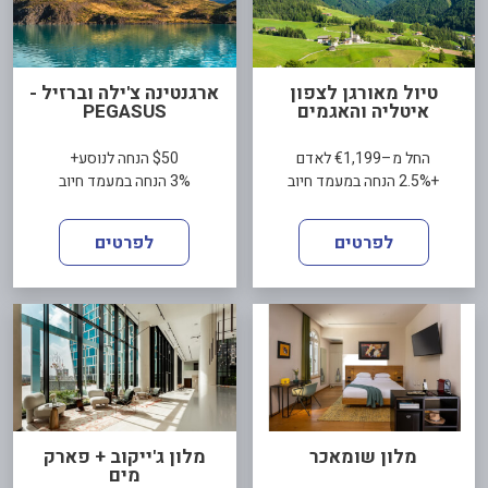
טיול מאורגן לצפון
ארגנטינה צ'ילה וברזיל -
איטליה והאגמים
PEGASUS
החל מ–€1,199 לאדם
$50 הנחה לנוסע+
+2.5% הנחה במעמד חיוב
3% הנחה במעמד חיוב
לפרטים
לפרטים
מלון שומאכר
מלון ג'ייקוב + פארק
מים