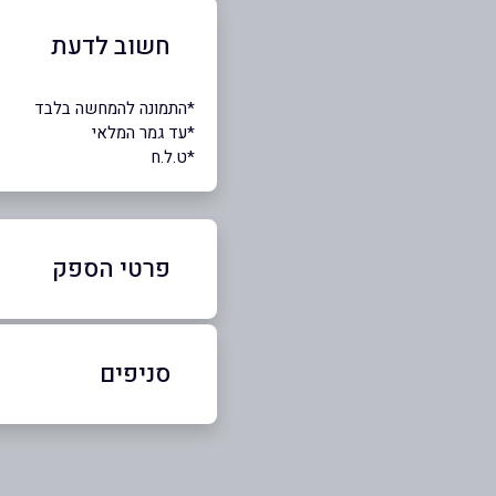
חשוב לדעת
*התמונה להמחשה בלבד
*עד גמר המלאי
*ט.ל.ח
פרטי הספק
052-3298456
סניפים
באתר
הרצליה
יהושע בן נון 58