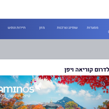
מסעדות
שופינג וצרכנות
מזון
תיירות ונופש
דרום קוריאה ויפן