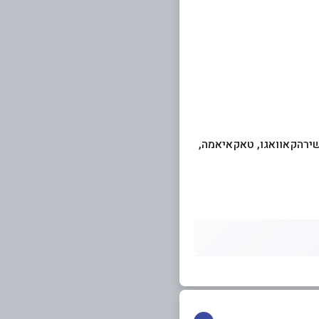
י, שירהקאוואגו, טאקאיאמה,