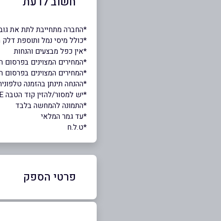
חשוב לדעת
*החברה מתחייבת לתת את גוב
*כולל מיסי נמל ותוספת דלק מ
*אין כפל מבצעים והנחות
*המחירים המצוינים בפרסום ה
*המחירים המצוינים בפרסום הם לאח
*ההנחה תינתן בהזמנה טלפוני
*יש למסור/להזין קוד הטבה STYLE
*התמונה להמחשה בלבד
*עד גמר המלאי
*ט.ל.ח
פרטי הספק
8846*​​​​​​​