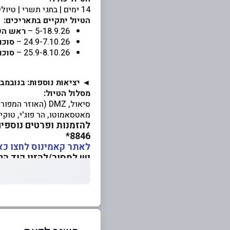
14 ימים | בחגי תשרי | טיולים מובטחים
הטיול יתקיים בתאריכים:
5-18.9.26 –
ראש השנה!
24.9-7.10.26 –
סוכות!
25.9-8.10.26 –
סוכות!
◄ יציאות נוספות: בנובמב
מסלול הטיול:
סיאול, DMZ (האו
מאטסאמוטו, הר פוג'י, טוקי
להזמנות ופרטים נוספים
8846*
לאתר קאמינוס לחצו כא
יש למסור/להזין קוד הטבה E