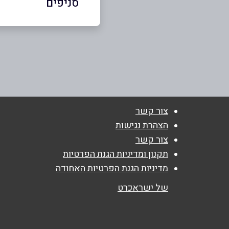
סניפים
באתר
בני ברק
בר כוכבא 4
שם מלא
*
03-7156681
טלפון
*
צור קשר
הצהרת נגישות
נושא
*
צור קשר
אנא חזרו אלי בקשר ל...
תקנון ומדיניות הגנת הפרטיות
מדיניות הגנת הפרטיות האחודה
הודעה
*
של ישראכרט