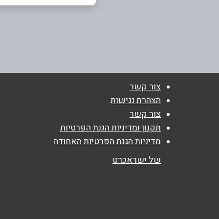
כפר סבא
שם מלא
*
ויצמן 60
טלפון
*
09-8338333
נושא
*
צור קשר
אנא חזרו אלי בקשר ל...
הצהרת נגישות
צור קשר
הודעה
*
תקנון ומדיניות הגנת הפרטיות
מדיניות הגנת הפרטיות האחודה
של ישראכרט