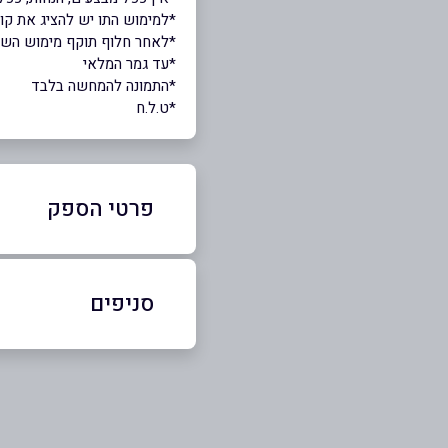
*למימוש התו יש להציג את ק
*לאחר חלוף תוקף מימוש השובר,
*עד גמר המלאי
*התמונה להמחשה בלבד
*ט.ל.ח
פרטי הספק
074-7725322
סניפים
באתר
בפייסבוק
תל אביב
הרברט סמואל 86
שם מלא
*
074-7725322