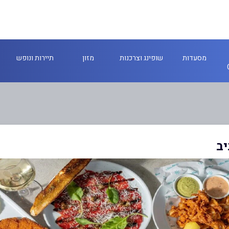
מסעדות
שופינג וצרכנות
מזון
תיירות ונופש
יב