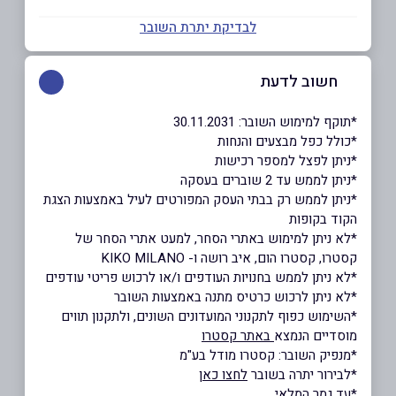
לבדיקת יתרת השובר
חשוב לדעת
*תוקף למימוש השובר: 30.11.2031
*כולל כפל מבצעים והנחות
*ניתן לפצל למספר רכישות
*ניתן לממש עד 2 שוברים בעסקה
*ניתן לממש רק בבתי העסק המפורטים לעיל באמצעות הצגת
הקוד בקופות
*לא ניתן למימוש באתרי הסחר, למעט אתרי הסחר של
קסטרו, קסטרו הום, איב רושה ו- KIKO MILANO
*לא ניתן לממש בחנויות העודפים ו/או לרכוש פריטי עודפים
*לא ניתן לרכוש כרטיס מתנה באמצעות השובר
*השימוש כפוף לתקנוני המועדונים השונים, ולתקנון תווים
מוסדיים הנמצא
באתר קסטרו
*מנפיק השובר: קסטרו מודל בע"מ
*לבירור יתרה בשובר
לחצו כאן
*עד גמר המלאי