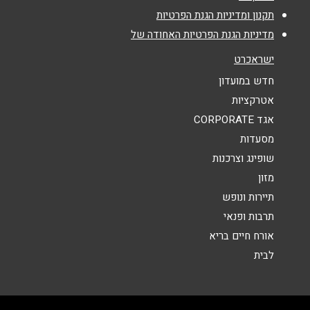
תקנון ומדיניות הגנת הפרטיות
נושא
*
מדיניות הגנת הפרטיות האחודה של
אנא חזרו אלי בקשר ל...
ישראכרט
חדש במועדון
הודעה
*
אטרקציות
אגד CORPORATE
מסעדות
שופינג וצרכנות
מזון
תיירות ונופש
שליחה
תרבות ופנאי
אורח חיים בריא
לבית