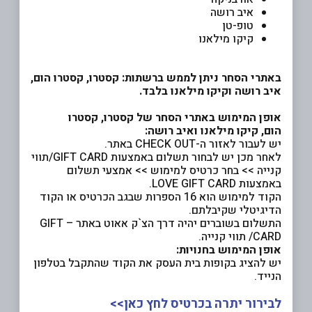
איב רושה
טופ-טן
קיקו מילאנו
באתרי הסחר ניתן לממש ברשתות: קסטרו, קסטרו הום,
איב רושה וקיקו מילאנו בלבד.
אופן המימוש באתרי הסחר של קסטרו, קסטרו
הום, קיקו מילאנו ואיב רושה:
יש לעבור לאזור ה-CHECK OUT באתר.
לאחר מכן יש לבחור תשלום באמצעות GIFT CARD/תווי
קנייה >> בחר כרטיס למימוש >> אמצעי תשלום
באמצעות LOVE GIFT CARD.
הקוד למימוש הוא 16 הספרות שבגב הכרטיס או הקוד
הדיגיטלי שקיבלתם.
התשלום בשוברים יהיה דרך הצ`ק אאוט באתר – GIFT
CARD/ תווי קנייה.
אופן המימוש בחנויות:
יש להציג בקופות בית העסק את הקוד שהתקבל בטלפון
הנייד.
לבירור יתרה בכרטיס לחץ כאן>>