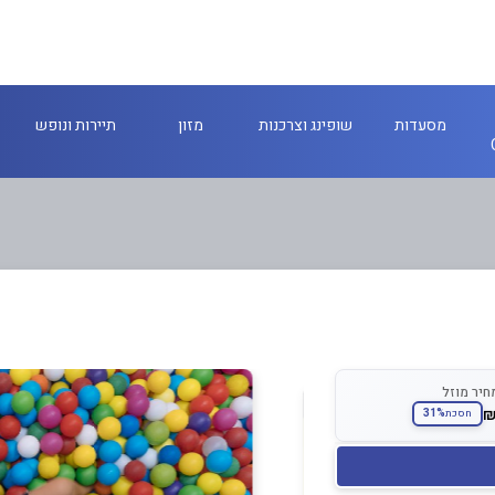
מסעדות
שופינג וצרכנות
מזון
תיירות ונופש
חיר מוזל
31%
חסכת