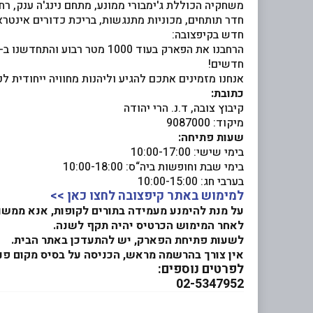
משחקיה הכוללת ג'ימבורי ממונע, מתחם נינג'ה ענק, רחפ
חדר תותחים, מכוניות מתנגשות, בריכת כדורים אינטראק
חדש בקיפצובה:
חדשים!
אנחנו מזמינים אתכם להגיע וליהנות מחוויה ייחודית 
כתובת:
קיבוץ צובה, ד.נ. הרי יהודה
מיקוד: 9087000
שעות פתיחה:
בימי שישי: 10:00-17:00
בימי שבת וחופשות ביה“ס: 10:00-18:00
בערבי חג: 10:00-15:00
למימוש באתר קיפצובה לחצו כאן >>
על מנת להימנע מעמידה בתורים לקופות, אנא ממשו
לאחר המימוש הכרטיס יהיה תקף לשנה.
לשעות פתיחת הפארק, יש להתעדכן באתר הבית.
אין צורך בהרשמה מראש, הכניסה על בסיס מקום פנו
לפרטים נוספים:
02-5347952