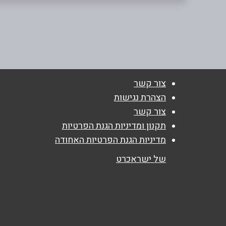
צובה
054-5637889
שם מלא
*
טלפון
*
צור קשר
הצהרת נגישות
נושא
*
צור קשר
אנא חזרו אלי בקשר ל...
תקנון ומדיניות הגנת הפרטיות
מדיניות הגנת הפרטיות האחודה
הודעה
*
של ישראכרט