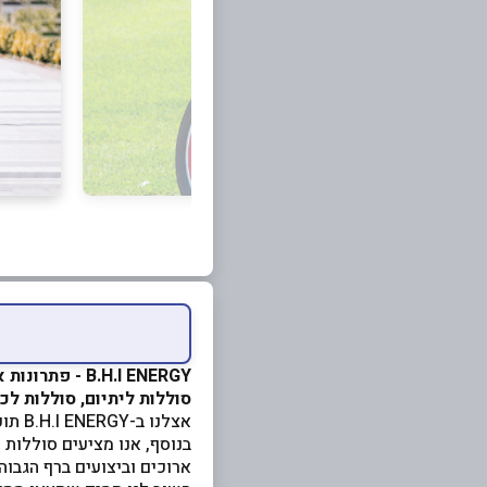
B.H.I ENERGY - פתרונות אנרגיה מתקדמים
סוללות ליתיום, סוללות לכ
אצלנו ב-B.H.I ENERGY תוכלו למצוא את כל סוגי סוללות הליתיום הקיימות בשוק, כגון LTO / LIPO / NMC ועוד.
בנוסף, אנו מציעים סוללות 
ארוכים וביצועים ברף הגבוה 