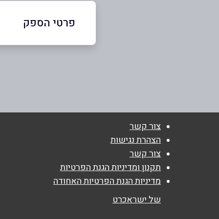
פרטי הספק
077-2318162
באתר
באינסטגרם
צור קשר
שם מלא
*
הצהרת נגישות
צור קשר
טלפון
*
תקנון ומדיניות הגנת הפרטיות
מדיניות הגנת הפרטיות האחודה
נושא
*
של ישראכרט
אנא חזרו אלי בקשר ל...