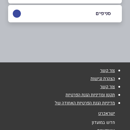
053-3434075
|
05-6551649
סניפים
נוף הגליל
שם מלא
*
מעלה יצחק 14
05-6551649
טלפון
*
צור קשר
אימייל
*
הצהרת נגישות
צור קשר
נושא
*
תקנון ומדיניות הגנת הפרטיות
מדיניות הגנת הפרטיות האחודה של
אנא חזרו אלי בקשר ל...
ישראכרט
הודעה
*
חדש במועדון