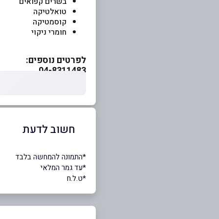
בשרים קפואים
טואלטיקה
קוסמטיקה
חומרי ניקוי
לפרטים נוספים:
04-8311483
חשוב לדעת
*התמונה להמחשה בלבד
*עד גמר המלאי
*ט.ל.ח