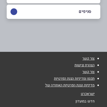
052-3761111
|
03-5182136
סניפים
ראשון לציון
שם מלא
*
סחרוב דוד, קניון הזהב קומה 1
03-5182136
טלפון
*
צור קשר
אימייל
*
הצהרת נגישות
צור קשר
נושא
*
תקנון ומדיניות הגנת הפרטיות
מדיניות הגנת הפרטיות האחודה של
אנא חזרו אלי בקשר ל...
ישראכרט
הודעה
*
חדש במועדון