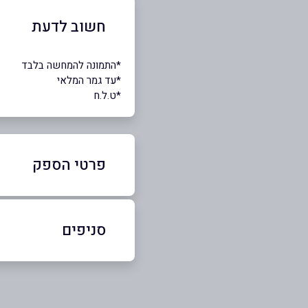
חשוב לדעת
*התמונה להמחשה בלבד
*עד גמר המלאי
*ט.ל.ח
פרטי הספק
050-4441341
סניפים
זמר
שם מלא
*
כביש ראשי