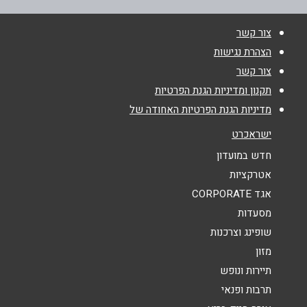
צור קשר
טלפון
*
הצהרת נגישות
צור קשר
אימייל
*
תקנון ומדיניות הגנת הפרטיות
מדיניות הגנת הפרטיות האחודה של
נושא
*
ישראכרט
אנא חזרו אלי בקשר ל...
חדש במועדון
אטרקציות
הודעה
*
אגד CORPORATE
מסעדות
שופינג וצרכנות
מזון
תיירות ונופש
תרבות ופנאי
שליחה