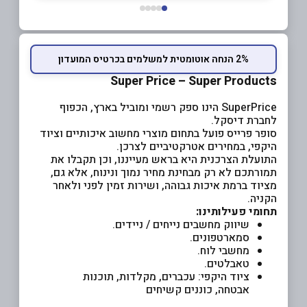
2% הנחה אוטומטית למשלמים בכרטיס המועדון
Super Price – Super Products
SuperPrice הינו ספק רשמי ומוביל בארץ, הכפוף
לחברת דיסקל.
סופר פרייס פועל בתחום מוצרי מחשוב איכותיים וציוד
היקפי, במחירים אטרקטיביים לצרכן.
התועלת הצרכנית היא בראש מעייננו, וכן תקבלו את
תמורתכם לא רק מבחינת מחיר נמוך ונינוח, אלא גם,
מציוד ברמת איכות גבוהה, ושירות זמין לפני ולאחר
הקניה.
תחומי פעילותינו:
שיווק מחשבים נייחים / ניידים.
סמארטפונים.
מחשבי לוח.
טאבלטים.
ציוד היקפי: עכברים, מקלדות, תוכנות
אבטחה, כוננים קשיחים