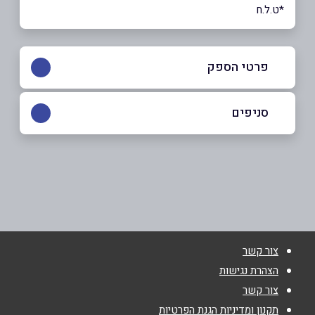
*ט.ל.ח
פרטי הספק
053-6905376
סניפים
ג'לג'וליה
שם מלא
*
כניסה מערבית כביש 444
053-6905376
טלפון
*
צור קשר
אימייל
*
הצהרת נגישות
צור קשר
נושא
*
תקנון ומדיניות הגנת הפרטיות