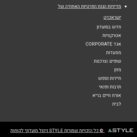
מדיניות הגנת הפרטיות האחודה של
אנא חזרו אלי בקשר ל...
ישראכרט
הודעה
*
חדש במועדון
אטרקציות
אגד CORPORATE
מסעדות
שופינג וצרכנות
מזון
שליחה
תיירות ונופש
תרבות ופנאי
אורח חיים בריא
לבית
© כל הזכויות שמורות STYLE ניהול מועדוני לקוחות