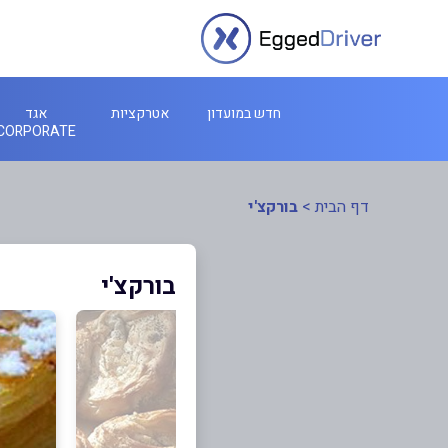
חדש במועדון
אטרקציות
אגד
CORPORATE
דף הבית
>
בורקצ'י
בורקצ'י