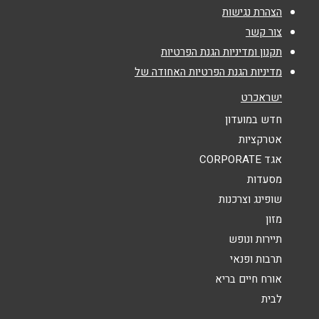
הצהרת נגישות
צור קשר
אימייל
*
תקנון ומדיניות הגנת הפרטיות
מדיניות הגנת הפרטיות האחודה של
נושא
*
ישראכרט
אנא חזרו אלי בקשר ל...
חדש במועדון
אטרקציות
הודעה
*
אגד CORPORATE
מסעדות
שופינג וצרכנות
מזון
תיירות ונופש
תרבות ופנאי
שליחה
אורח חיים בריא
לבית