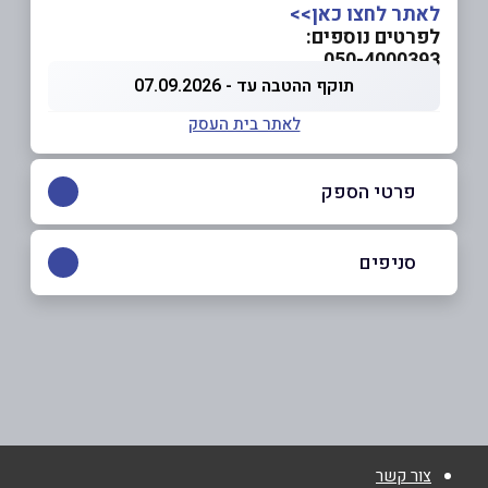
לאתר לחצו כאן>>
לפרטים נוספים:
050-4000393
תוקף ההטבה עד - 07.09.2026
לאתר בית העסק
פרטי הספק
050-4000393
סניפים
באתר
אילת
מרינה מלון מג'יק פאלאס
שם מלא
*
צור קשר
טלפון
*