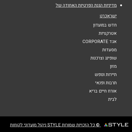
מדיניות הגנת הפרטיות האחודה של
אנא חזרו אלי בקשר ל...
ישראכרט
חדרה
הודעה
*
חדש במועדון
אטרקציות
6, קלז
אגד CORPORATE
04-8873087
מסעדות
שופינג וצרכנות
מזון
שליחה
תיירות ונופש
תרבות ופנאי
אורח חיים בריא
לבית
© כל הזכויות שמורות STYLE ניהול מועדוני לקוחות