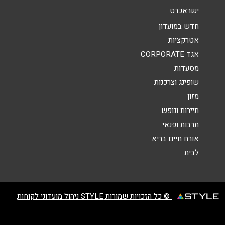
נושא
*
ישראכרט
אנא חזרו אלי בקשר ל...
חדש במועדון
אטרקציות
הודעה
*
אגד CORPORATE
מסעדות
שופינג וצרכנות
מזון
תיירות ונופש
תרבות ופנאי
שליחה
אורח חיים בריא
לבית
© כל הזכויות שמורות STYLE ניהול מועדוני לקוחות