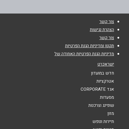
02-5910771
שם מלא
*
צור קשר
טלפון
*
הצהרת נגישות
צור קשר
אימייל
*
תקנון ומדיניות הגנת הפרטיות
מדיניות הגנת הפרטיות האחודה של
נושא
*
ישראכרט
אנא חזרו אלי בקשר ל...
חדש במועדון
אטרקציות
הודעה
*
אגד CORPORATE
מסעדות
שופינג וצרכנות
מזון
תיירות ונופש