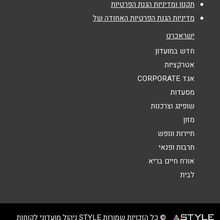
נושא
*
תקנון ומדיניות הגנת הפרטיות
מדיניות הגנת הפרטיות האחודה של
אנא חזרו אלי בקשר ל...
ישראכרט
הודעה
*
חדש במועדון
אטרקציות
אגד CORPORATE
מסעדות
שופינג וצרכנות
מזון
שליחה
תיירות ונופש
תרבות ופנאי
אורח חיים בריא
לבית
© כל הזכויות שמורות STYLE ניהול מועדוני לקוחות