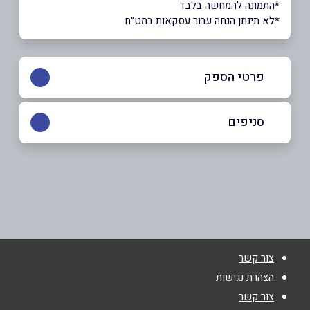
*התמונה להמחשה בלבד
*לא תינתן הנחה עבור עסקאות במט"ח
פרטי הספק
054-6818858
|
09-7451746
סניפים
רעננה
שם מלא
*
בר אילן 7
09-7451746
טלפון
*
צור קשר
אימייל
*
הצהרת נגישות
צור קשר