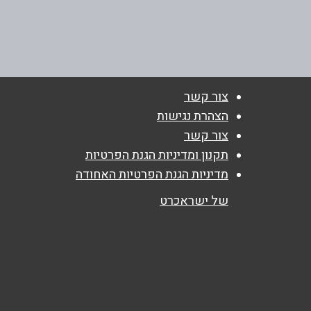
שד' העצמאות 50
שם מלא
*
053-9419446
טלפון
*
צור קשר
הצהרת נגישות
נושא
*
צור קשר
אנא חזרו אלי בקשר ל...
תקנון ומדיניות הגנת הפרטיות
מדיניות הגנת הפרטיות האחודה
הודעה
*
של ישראכרט