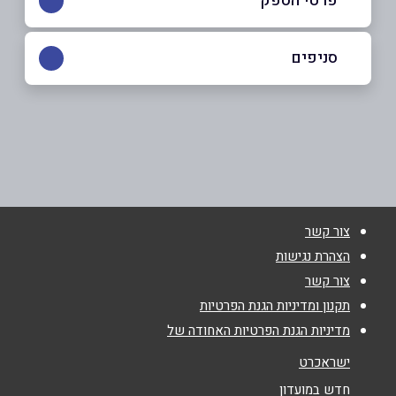
פרטי הספק
054-4777411
|
052-2344028
סניפים
גדרה
שם מלא
*
אירוס 3
052-2344028
טלפון
*
צור קשר
אימייל
*
הצהרת נגישות
צור קשר
נושא
*
תקנון ומדיניות הגנת הפרטיות
מדיניות הגנת הפרטיות האחודה של
אנא חזרו אלי בקשר ל...
ישראכרט
הודעה
*
חדש במועדון