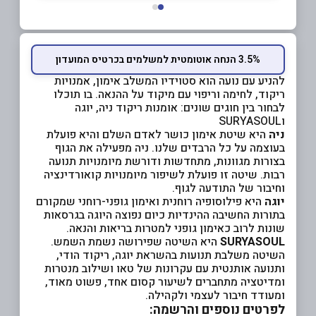
3.5% הנחה אוטומטית למשלמים בכרטיס המועדון
להניע עם נועה הוא סטוידיו המשלב אימון, אמנויות
ריקוד, לחימה וריפוי עם מיקוד על ההנאה. בו תוכלו
לבחור בין חוגים שונים: אומנות ריקוד ניה, יוגה
וSURYASOUL
ניה
היא שיטת אימון כושר לאדם השלם והיא פועלת
בעוצמה על כל הרבדים שלנו. ניה מפעילה את הגוף
בצורות מגוונות, מתחדשות ודורשת מיומנויות תנועה
רבות. שיטה זו פועלת לשיפור מיומנויות קואורדינציה
וחיבור של התודעה לגוף.
יוגה
היא פילוסופיה רוחנית ואימון גופני-רוחני שמקורם
בתורות החשיבה ההינדיות כיום נפוצה היוגה בגרסאות
שונות לרוב כאימון גופני למטרות בריאות והנאה.
SURYASOUL
היא השיטה שפירושה נשמת השמש.
השיטה משלבת תנועות בהשראת יוגה, ריקוד הודי,
ותנועה אותנטית עם עקרונות של טאו ושילוב מנטרות
ומדיטציה מתחברים לשיעור קסום אחד, פשוט מאוד,
ומעודד חיבור לעצמי ולקהילה.
לפרטים נוספים והרשמה: