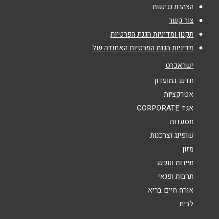
הצהרת נגישות
צור קשר
אימייל
*
תקנון ומדיניות הגנת הפרטיות
מדיניות הגנת הפרטיות האחודה של
נושא
*
ישראכרט
אנא חזרו אלי בקשר ל...
חדש במועדון
אטרקציות
הודעה
*
אגד CORPORATE
מסעדות
שופינג וצרכנות
מזון
תיירות ונופש
תרבות ופנאי
שליחה
אורח חיים בריא
לבית