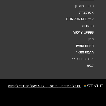
אנא חזרו אלי בקשר ל...
חדש במועדון
אטרקציות
הודעה
*
אגד CORPORATE
מסעדות
שופינג וצרכנות
מזון
תיירות ונופש
תרבות ופנאי
שליחה
אורח חיים בריא
לבית
© כל הזכויות שמורות STYLE ניהול מועדוני לקוחות